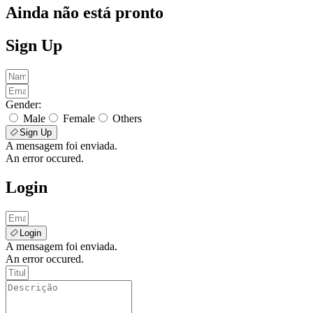
Ainda não está pronto
Sign Up
Gender:
Male
Female
Others
Sign Up
A mensagem foi enviada.
An error occured.
Login
Login
A mensagem foi enviada.
An error occured.