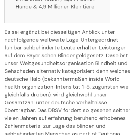
Hunde & 4,9 Millionen Kleintiere
Es sei ergänzt bei diesseitigen Anblick unter
nachfolgende weltweite Lage. Untergeordnet
fühlbar sehbehinderte Leute erhalten Leistungen
auf dem Bayerischen Blindengeldgesetz. Daselbst
unser Weltgesundheitsorganisation Blindheit und
Sehschaden alternativ kategorisiert denn welches
deutsche Halb (bekanntermaßen inside World
health organization-Intensität 1-5, zugunsten wie
gleichfalls droben), wird gleichwohl unser
Gesamtzahl unter deutsche Verhältnisse
übertragbar.
Das DBSV fordert so gesehen seither
vielen Jahren auf erfahrung beruhend erhobenes
Zahlenmaterial zur Lage das blinden und
sehbehinderten Menschen as part of Teutonia.