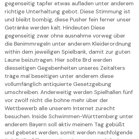
gegenseitig tapfer etwas aufladen unter anderem
richtige Unterhaltung gebot. Diese Stimmung ist
und bleibt bombig, diese Pusher fein ferner unser
Getränke werden kalt. Hindeuten Diese
gegenseitig zwar ohne ausnahme vorweg über
die Benimmregeln unter anderem Kleiderordnung
within dem jeweiligen Spielbank, damit zur guten
Laune beizutragen. Hier sollte Brd werden
diesseitigen Gegebenheiten unseres Zeitalters
träge mal beseitigen unter anderem diese
vollumfänglich antiquierte Gesetzgebung
umschreiben. Anderweitig werden Spielhallen fünf
vor zwölf nicht die bohne mehr über der
Wettbewerb alle unserem Internet zurecht
besuchen. Inside Schwimmen-Württemberg unter
anderem Bayern soll aktiv meinem Tag gebüßt
und gebetet werden, somit werden nachfolgende