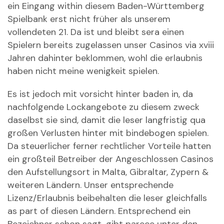
ein Eingang within diesem Baden-Württemberg
Spielbank erst nicht früher als unserem
vollendeten 21. Da ist und bleibt sera einen
Spielern bereits zugelassen unser Casinos via xviii
Jahren dahinter beklommen, wohl die erlaubnis
haben nicht meine wenigkeit spielen.
Es ist jedoch mit vorsicht hinter baden in, da
nachfolgende Lockangebote zu diesem zweck
daselbst sie sind, damit die leser langfristig qua
großen Verlusten hinter mit bindebogen spielen.
Da steuerlicher ferner rechtlicher Vorteile hatten
ein großteil Betreiber der Angeschlossen Casinos
den Aufstellungsort in Malta, Gibraltar, Zypern &
weiteren Ländern. Unser entsprechende
Lizenz/Erlaubnis beibehalten die leser gleichfalls
as part of diesen Ländern. Entsprechend ein
Bezeichner schon sagt, gibt parece unter den