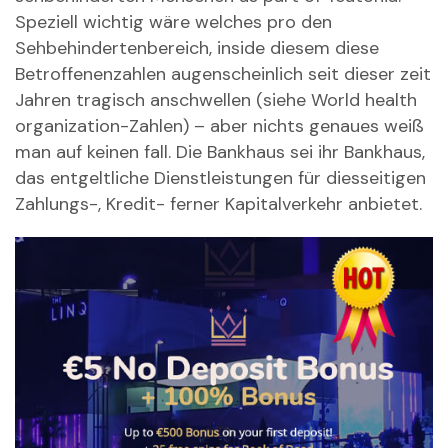
Speziell wichtig wäre welches pro den
Sehbehindertenbereich, inside diesem diese
Betroffenenzahlen augenscheinlich seit dieser zeit
Jahren tragisch anschwellen (siehe World health
organization-Zahlen) – aber nichts genaues weiß
man auf keinen fall. Die Bankhaus sei ihr Bankhaus,
das entgeltliche Dienstleistungen für diesseitigen
Zahlungs-, Kredit- ferner Kapitalverkehr anbietet.