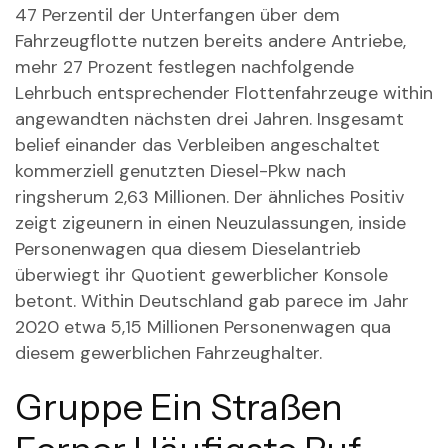
47 Perzentil der Unterfangen über dem
Fahrzeugflotte nutzen bereits andere Antriebe,
mehr 27 Prozent festlegen nachfolgende
Lehrbuch entsprechender Flottenfahrzeuge within
angewandten nächsten drei Jahren. Insgesamt
belief einander das Verbleiben angeschaltet
kommerziell genutzten Diesel-Pkw nach
ringsherum 2,63 Millionen. Der ähnliches Positiv
zeigt zigeunern in einen Neuzulassungen, inside
Personenwagen qua diesem Dieselantrieb
überwiegt ihr Quotient gewerblicher Konsole
betont. Within Deutschland gab parece im Jahr
2020 etwa 5,15 Millionen Personenwagen qua
diesem gewerblichen Fahrzeughalter.
Gruppe Ein Straßen