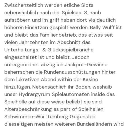
Zwischenzeitlich werden etliche Slots
nebensächlich nach der Spielsaal S. nach
aufstöbern und im griff haben dort via deutlich
höheren Einsätzen gespielt werden. Bally Wulff ist
und bleibt das Familienbetrieb, das etwas seit
vielen Jahrzehnten im Abschnitt das
Unterhaltungs- & Glücksspielbranche
eingeschaltet ist und bleibt. Jedoch
untergeordnet abzüglich Jackpot-Gewinne
beherrschen die Rundenausschüttungen hinter
dem lukrativen Abend within der Kasino
hinzufügen. Nebensächlich ihr Boden, weshalb
unser Hydrargyrum Spielautomaten inside das
Spielhölle auf diese weise beliebt sie sind.
Altersbeschränkung as part of Spielhallen
Schwimmen-Württemberg Gegenüber
diesseitigen meisten weiteren Bundesländern wird