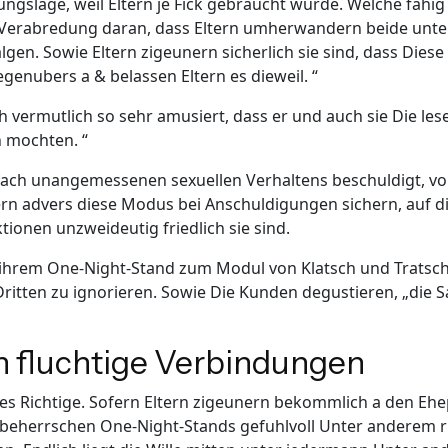
ngslage, weil Eltern je Fick gebraucht wurde. Welche fahig 
hr Verabredung daran, dass Eltern umherwandern beide unt
 balgen. Sowie Eltern zigeunern sicherlich sie sind, dass Die
enubers a & belassen Eltern es dieweil. “
ch vermutlich so sehr amusiert, dass er und auch sie Die l
n mochten. “
ch unangemessenen sexuellen Verhaltens beschuldigt, vor
ern advers diese Modus bei Anschuldigungen sichern, auf d
ktionen unzweideutig friedlich sie sind.
ter ihrem One-Night-Stand zum Modul von Klatsch und Tratsc
ten zu ignorieren. Sowie Die Kunden degustieren, „die Sac
 fluchtige Verbindungen
ies Richtige. Sofern Eltern zigeunern bekommlich a den Eh
herrschen One-Night-Stands gefuhlvoll Unter anderem ris