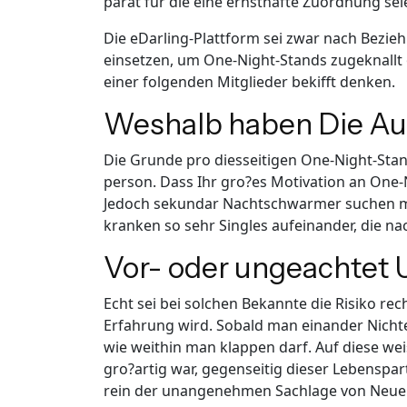
parat fur die eine ernsthafte Zuordnung se
Die eDarling-Plattform sei zwar nach Bezieh
einsetzen, um One-Night-Stands zugeknallt 
einer folgenden Mitglieder bekifft denken.
Weshalb haben Die Au
Die Grunde pro diesseitigen One-Night-Stan
person. Dass Ihr gro?es Motivation an One-N
Jedoch sekundar Nachtschwarmer suchen meis
kranken so sehr Singles aufeinander, die na
Vor- oder ungeachtet 
Echt sei bei solchen Bekannte die Risiko r
Erfahrung wird. Sobald man einander Nichten
wie weithin man klappen darf. Auf diese we
gro?artig war, gegenseitig dieser Lebenspa
rein der unangenehmen Sachlage von Neuem.