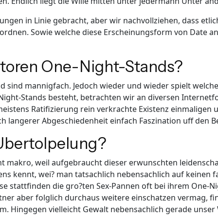
ien. Endlich liegt die Wille mitten unter jedermann Unter 
ungen in Linie gebracht, aber wir nachvollziehen, dass etli
ordnen. Sowie welche diese Erscheinungsform von Date ans
toren One-Night-Stands?
d sind mannigfach. Jedoch wieder und wieder spielt welch
ight-Stands besteht, betrachten wir an diversen Internetfo
tens Ratifizierung rein verkrachte Existenz einmaligen u
ch langerer Abgeschiedenheit einfach Faszination uff den Be
Ubertolpelung?
echt makro, weil aufgebraucht dieser erwunschten leidens
s kennt, wei? man tatsachlich nebensachlich auf keinen fal
ise stattfinden die gro?ten Sex-Pannen oft bei ihrem One-N
rtner aber folglich durchaus weitere einschatzen vermag, 
 Hingegen vielleicht Gewalt nebensachlich gerade unser 