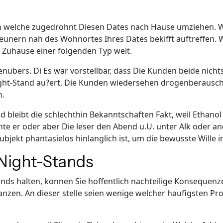
h welche zugedrohnt Diesen Dates nach Hause umziehen. 
eunern nah des Wohnortes Ihres Dates bekifft auftreffen. W
Zuhause einer folgenden Typ weit.
enubers. Di Es war vorstellbar, dass Die Kunden beide nich
ht-Stand au?ert, Die Kunden wiedersehen drogenberauscht i
n.
und bleibt die schlechthin Bekanntschaften Fakt, weil Ethan
te er oder aber Die leser den Abend u.U. unter Alk oder a
ubjekt phantasielos hinlanglich ist, um die bewusste Wille 
Night-Stands
nds halten, konnen Sie hoffentlich nachteilige Konsequen
zen. An dieser stelle seien wenige welcher haufigsten Pr