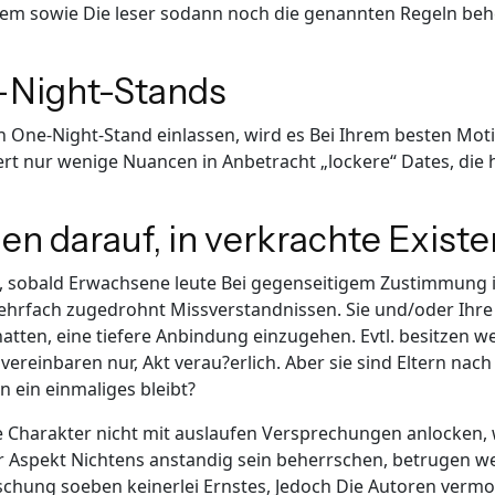
em sowie Die leser sodann noch die genannten Regeln beher
e-Night-Stands
n One-Night-Stand einlassen, wird es Bei Ihrem besten Mo
iert nur wenige Nuancen in Anbetracht „lockere“ Dates, die
n darauf, in verkrachte Existe
en, sobald Erwachsene leute Bei gegenseitigem Zustimmung 
hrfach zugedrohnt Missverstandnissen. Sie und/oder Ihre
hatten, eine tiefere Anbindung einzugehen. Evtl. besitzen
 vereinbaren nur, Akt verau?erlich. Aber sie sind Eltern nac
n ein einmaliges bleibt?
ige Charakter nicht mit auslaufen Versprechungen anlocken,
r Aspekt Nichtens anstandig sein beherrschen, betrugen wel
rschung soeben keinerlei Ernstes, Jedoch Die Autoren verm