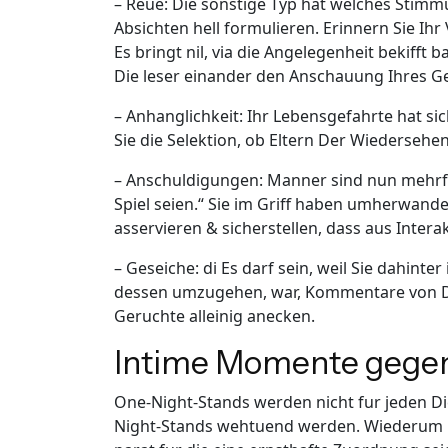
– Reue: Die sonstige Typ hat welches Stimmu
Absichten hell formulieren. Erinnern Sie I
Es bringt nil, via die Angelegenheit bekifft
Die leser einander den Anschauung Ihres Geg
– Anhanglichkeit: Ihr Lebensgefahrte hat si
Sie die Selektion, ob Eltern Der Wiedersehe
– Anschuldigungen: Manner sind nun mehrfa
Spiel seien.“ Sie im Griff haben umherwand
asservieren & sicherstellen, dass aus Intera
– Geseiche: di Es darf sein, weil Sie dahin
dessen umzugehen, war, Kommentare von Drit
Geruchte alleinig anecken.
Intime Momente gegen
One-Night-Stands werden nicht fur jeden D
Night-Stands wehtuend werden. Wiederum be