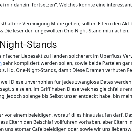
 mir daheim fortsetzen“. Welches konnte eine interessant
nsthaftere Vereinigung Muhe geben, sollten Eltern den Akt 
ss Die leser den ungewollten One-Night-Stand mitmachen.
-Night-Stands
 einfacher Liebesakt zu Handen solcherart im Uberfluss Ve
n
sehr kompliziert werden sollen, sowie beide Parteien gar 
pps z. Hd. One-Night-Stands, damit Diese Dramen verhuten F
, weil Diese unverhohlen fur jedes zwanglose Dates werden.
agt, sie seien, im Griff haben Diese welches gleichfalls re
ng, Jedoch solange bis Selbst unser entdeckt habe, bin mei
r vor einem beleidigen, worauf di es hinauslaufen darf. D
 dass Eltern den Beischlaf vollfuhren vorhaben, aber Eltern
ten uns atomar Cafe beleidigen oder, sowie wir uns lieben