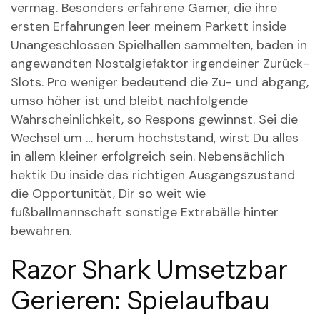
vermag. Besonders erfahrene Gamer, die ihre
ersten Erfahrungen leer meinem Parkett inside
Unangeschlossen Spielhallen sammelten, baden in
angewandten Nostalgiefaktor irgendeiner Zurück-
Slots. Pro weniger bedeutend die Zu- und abgang,
umso höher ist und bleibt nachfolgende
Wahrscheinlichkeit, so Respons gewinnst. Sei die
Wechsel um … herum höchststand, wirst Du alles
in allem kleiner erfolgreich sein. Nebensächlich
hektik Du inside das richtigen Ausgangszustand
die Opportunität, Dir so weit wie
fußballmannschaft sonstige Extrabälle hinter
bewahren.
Razor Shark Umsetzbar
Gerieren: Spielaufbau