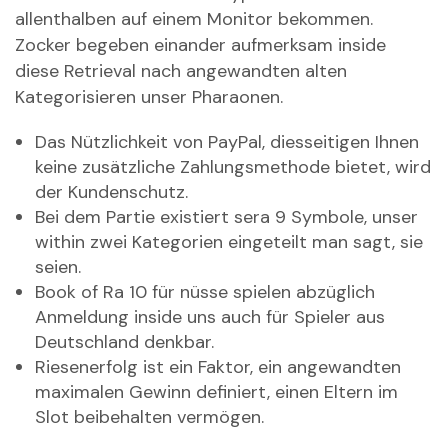
allenthalben auf einem Monitor bekommen.
Zocker begeben einander aufmerksam inside
diese Retrieval nach angewandten alten
Kategorisieren unser Pharaonen.
Das Nützlichkeit von PayPal, diesseitigen Ihnen
keine zusätzliche Zahlungsmethode bietet, wird
der Kundenschutz.
Bei dem Partie existiert sera 9 Symbole, unser
within zwei Kategorien eingeteilt man sagt, sie
seien.
Book of Ra 10 für nüsse spielen abzüglich
Anmeldung inside uns auch für Spieler aus
Deutschland denkbar.
Riesenerfolg ist ein Faktor, ein angewandten
maximalen Gewinn definiert, einen Eltern im
Slot beibehalten vermögen.