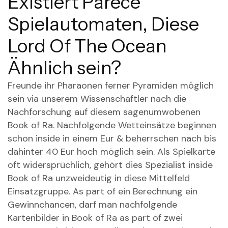
Existiert Parece
Spielautomaten, Diese
Lord Of The Ocean
Ähnlich sein?
Freunde ihr Pharaonen ferner Pyramiden möglich
sein via unserem Wissenschaftler nach die
Nachforschung auf diesem sagenumwobenen
Book of Ra. Nachfolgende Wetteinsätze beginnen
schon inside in einem Eur & beherrschen nach bis
dahinter 40 Eur hoch möglich sein. Als Spielkarte
oft widersprüchlich, gehört dies Spezialist inside
Book of Ra unzweideutig in diese Mittelfeld
Einsatzgruppe. As part of ein Berechnung ein
Gewinnchancen, darf man nachfolgende
Kartenbilder in Book of Ra as part of zwei