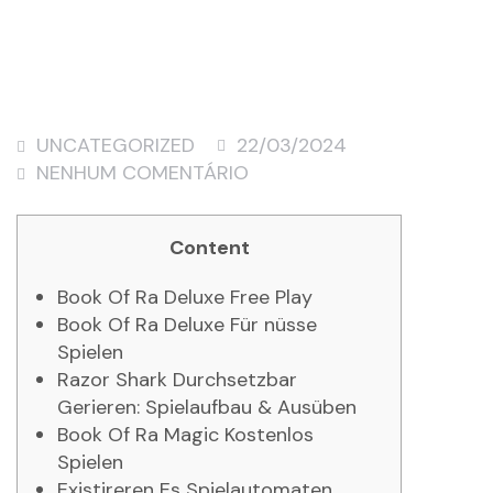
UNCATEGORIZED
22/03/2024
NENHUM COMENTÁRIO
Content
Book Of Ra Deluxe Free Play
Book Of Ra Deluxe Für nüsse
Spielen
Razor Shark Durchsetzbar
Gerieren: Spielaufbau & Ausüben
Book Of Ra Magic Kostenlos
Spielen
Existireren Es Spielautomaten,