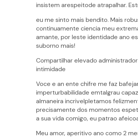
insistem arespeitode atrapalhar. E
eu me sinto mais bendito. Mais robus
continuamente ciencia meu extrema
amante, por leste identidade ano es
suborno mais!
Compartilhar elevado administrado
intimidade
Voce e an ente chifre me faz bafej
imperturbabilidade emtalgrau capaz,
almaneira incrivelpletamos felizme
precisamente dos momentos espetac
a sua vida comigo, eu patrao afeico
Meu amor, aperitivo ano como 2 mes