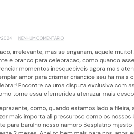
/2024
NENHUM COMENTÁRIO
ado, irrelevante, mas se enganam, aquele muito! A
te e branco para celebracao, como quando asse
venciar momentos inesqueciveis agora mais atena
lar amor para crismar criancice seu ha mais cria
ebrar! Encontre ca uma disputa exclusiva com as
omo torne essa efemerides atenazar mais desco
 aprazente, como, quando estamos lado a fileira, s
 zer mais importa ali pressuroso como os nossos
este para barulho nosso namoro
Besplatno mjesto 
este 2 meses. Aneiito bem mais para nos, anos e