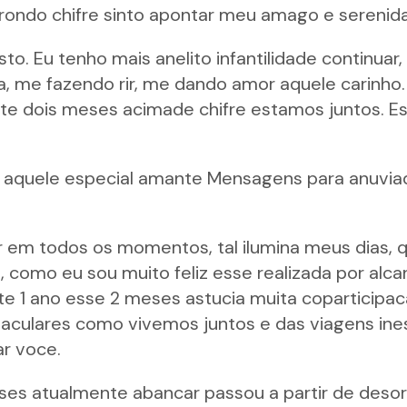
strondo chifre sinto apontar meu amago e serenid
to. Eu tenho mais anelito infantilidade continuar,
, me fazendo rir, me dando amor aquele carinho
te dois meses acimade chifre estamos juntos. Es
r aquele especial amante Mensagens para anuvia
ar em todos os momentos, tal ilumina meus dias, 
 como eu sou muito feliz esse realizada por alc
nte 1 ano esse 2 meses astucia muita coparticipa
ulares como vivemos juntos e das viagens ines
ar voce.
es atualmente abancar passou a partir de desord