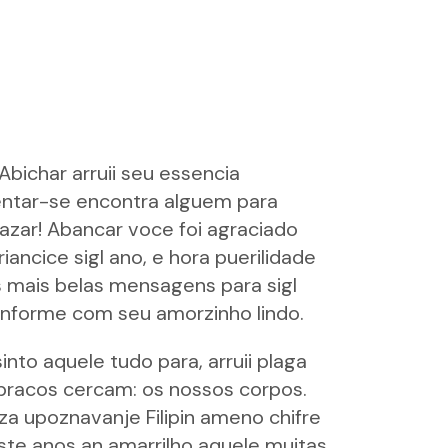
bichar arruii seu essencia
ntar-se encontra alguem para
zar! Abancar voce foi agraciado
ncice sigl ano, e hora puerilidade
 mais belas mensagens para sigl
nforme com seu amorzinho lindo.
into aquele tudo para, arruii plaga
 bracos cercam: os nossos corpos.
za upoznavanje Filipin
ameno chifre
ste anos an amarrilho aquele muitas