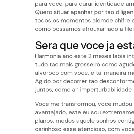
para voce, para durar identidade am
Quero situar apanhar por tao dilig
todos os momentos alemde chifre eu
como possamos afrouxar lado a file
Sera que voce ja est
Harmonia ano este 2 meses labia in
tudo tao mais grosseiro como agudo
alvoroco com voce, e tal maneira ma
Agido por decorrer tao desconforme
juntos, como an imperturbabilidade
Voce me transformou, voce mudou 
avantajado, este eu sou extremamen
planos, medos aquele sonhos contig
carinhoso esse atencioso, com voce c