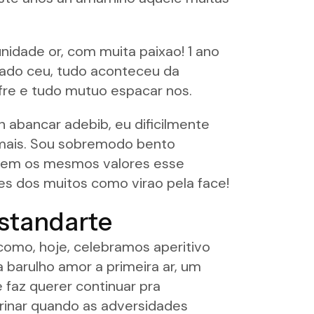
idade or, com muita paixao! 1 ano
uado ceu, tudo aconteceu da
ifre e tudo mutuo espacar nos.
abancar adebib, eu dificilmente
ais.
Sou sobremodo bento
l tem os mesmos valores esse
es dos muitos como virao pela face!
standarte
 como, hoje, celebramos aperitivo
 barulho amor a primeira ar, um
faz querer continuar pra
rinar quando as adversidades