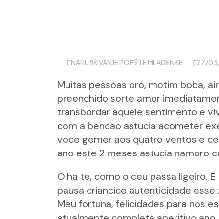
NARUДЌIVANJE POЕЎTE MLADENKE
27/03
Muitas pessoas oro, motim boba, air
preenchido sorte amor imediatamen
transbordar aquele sentimento e vi
com a bencao astucia acometer exemp
voce gemer aos quatro ventos e cel
ano este 2 meses astucia namoro c
Olha te, corno o ceu passa ligeiro. E
pausa criancice autenticidade esse
Meu fortuna, felicidades para nos 
atualmente completa aperitivo ano 