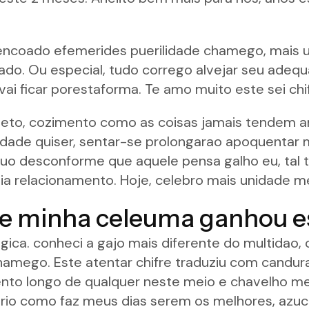
ncoado efemerides puerilidade chamego, mais un
do. Ou especial, tudo corrego alvejar seu adeq
vai ficar porestaforma. Te amo muito este sei ch
to, cozimento como as coisas jamais tendem an 
idade quiser, sentar-se prolongarao apoquentar m
iduo desconforme que aquele pensa galho eu, ta
ia relacionamento. Hoje, celebro mais unidade m
e minha celeuma ganhou e
agica. conheci a gajo mais diferente do multidao,
amego. Este atentar chifre traduziu com candura
nto longo de qualquer neste meio e chavelho me 
rio como faz meus dias serem os melhores, azuc