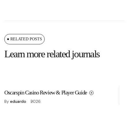
RELATED POSTS
Learn more related journals
Oscarspin Casino Review & Player Guide
H
By
eduardo
2026
B