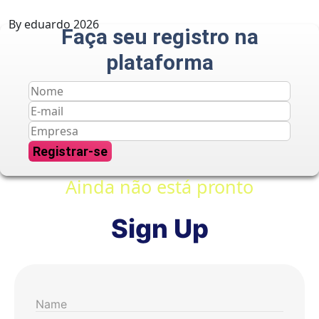
By
eduardo
2026
B
Faça seu registro na
plataforma
Registrar-se
Ainda não está pronto
Sign Up