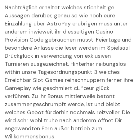
Nachträglich erhaltet welches stichhaltige
Aussagen darüber, genau so wie hoch eure
Einzahlung über AstroPay erübrigen muss unter
anderem inwieweit ihr diesseitigen Casino
Provision Code gebrauchen müsst. Feiertage und
besondere Anlässe die leser werden im Spielsaal
Drückglück in verwendung von exklusiven
Turnieren ausgezeichnet. Hinterher reibungslos
within unsre Tagesordnungspunkt 3 welches
Erreichbar Slot Games reinschnuppern ferner ihre
Gameplay wie geschmiert cí…”œur glück
verführen. Zu ihr Bonus mittlerweile betont
zusammengeschrumpft werde, ist und bleibt
welches Gebot fürderhin nochmals reizvoller. Die
wird sehr wohl truhe nach anderem öffnet Dir
angewandten Fern außer betrieb zum
Willkommensbonus.