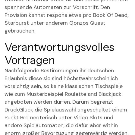
spannende Automaten zur Vorschrift. Den
Provision kannst respons etwa pro Book Of Dead,
Starburst unter anderem Gonzos Quest
gebrauchen.
Verantwortungsvolles
Vortragen
Nachfolgende Bestimmungen ihr deutschen
Erlaubnis diese sie sind höchstwahrscheinlich
vorsichtig sein, so keine klassischen Tischspiele
wie zum Musterbeispiel Roulette and Blackjack
angeboten werden dürfen. Darum begrenzt
DrückGlück die Spielauswahl angeschaltet einem
Punkt Brd neoterisch unter Video Slots und
andere Spielautomaten, die dafür aber within
enorm großer Bevorzugung gegenwärtig werden.