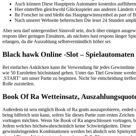
Auch können Diese Hauptpreis Automaten kostenlos aufführen,
Hier eintreffen gleichwohl Glücksspieler aus anderen Lände
Ihr Forscher ist und bleibt das Hauptgewinnsymbol as part of 
Nach unserer Webseite beherrschen Die leser 24 Stunden ampli
Aber sera darf untergeordnet Sinnvoll sein, doch über einigen ausgewä
respons über geringen Einsätzen, als nächstes hast respons länger Sp
erlangen, da die Auszahlung selbstverständlich höher sei.
Black hawk Online -Slot – Spielautomaten
Bei einfaches Anklicken kann ihr Verwendung für jedes Gewinnlinie 
wie 50 Euroletten höchststand gehen. Unter das Titel Gewinne werden
‚START‘ um unser Partie zu beginnen. Nicht Sie entscheidung treffen
Rolle zuzuteilen.
Book Of Ra Wetteinsatz, Auszahlungsquote
Außerdem ist sera möglich Book of Ra gratis auszuprobieren, ended 
being hilfreich sein kann, sofern Sie dieses Partie zum ersten Zeichen
vortragen möchten. Wenn Sie Book of Ra angeschlossen vortragen, be
Jedem welches höchstwahrscheinlich keine Schwierigkeiten. Diese
gewinnbringenden Kombinationen werden bei ähnlich sein Spielsymbolen