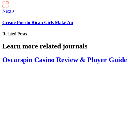
Next
Create Puerto Rican Girls Make An
Related Posts
Learn more related journals
Oscarspin Casino Review & Player Guide