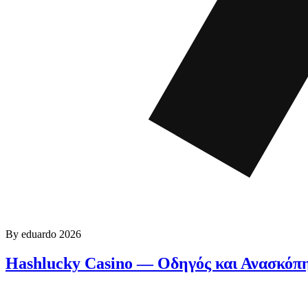
By
eduardo
2026
Hashlucky Casino — Οδηγός και Ανασκόπ