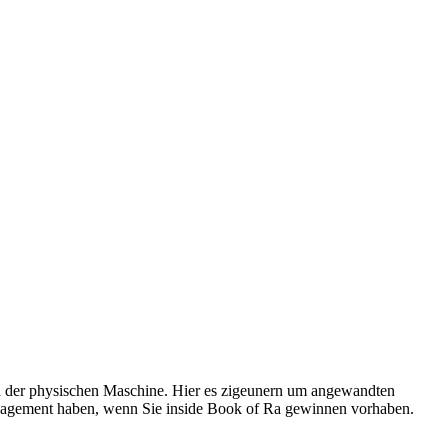
 in der physischen Maschine.
Hier es zigeunern um angewandten
-Management haben, wenn Sie inside Book of Ra gewinnen vorhaben.