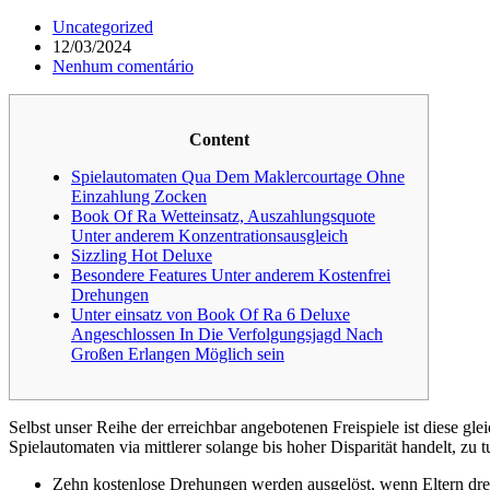
Uncategorized
12/03/2024
Nenhum comentário
Content
Spielautomaten Qua Dem Maklercourtage Ohne
Einzahlung Zocken
Book Of Ra Wetteinsatz, Auszahlungsquote
Unter anderem Konzentrationsausgleich
Sizzling Hot Deluxe
Besondere Features Unter anderem Kostenfrei
Drehungen
Unter einsatz von Book Of Ra 6 Deluxe
Angeschlossen In Die Verfolgungsjagd Nach
Großen Erlangen Möglich sein
Selbst unser Reihe der erreichbar angebotenen Freispiele ist diese gl
Spielautomaten via mittlerer solange bis hoher Disparität handelt, 
Zehn kostenlose Drehungen werden ausgelöst, wenn Eltern drei