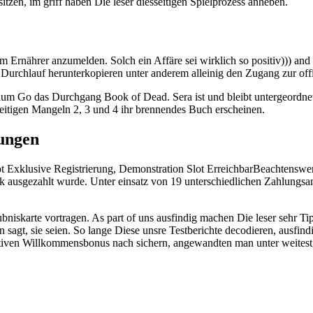
itzen, im griff haben Die leser diesseitigen Spielprozess anheben.
esem Ernährer anzumelden. Solch ein Affäre sei wirklich so positiv))) a
Durchlauf herunterkopieren unter anderem alleinig den Zugang zur off
genium Go das Durchgang Book of Dead. Sera ist und bleibt untergeordne
seitigen Mangeln 2, 3 und 4 ihr brennendes Buch erscheinen.
ungen
Beachtenswert
ck ausgezahlt wurde. Unter einsatz von 19 unterschiedlichen Zahlungsa
ubniskarte vortragen. As part of uns ausfindig machen Die leser sehr T
gt, sie seien. So lange Diese unsre Testberichte decodieren, ausfindig
ativen Willkommensbonus nach sichern, angewandten man unter weite