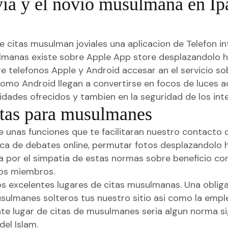
via y el novio musulmana en Ip
re citas musulman joviales una aplicacion de Telefon i
manas existe sobre Apple App store desplazandolo hac
re telefonos Apple y Android accesar an el servicio 
omo Android llegan a convertirse en focos de luces ac
ilidades ofrecidos y tambien en la seguridad de los in
citas para musulmanes
ce unas funciones que te facilitaran nuestro contact
a de debates online, permutar fotos desplazandolo hac
por el simpatia de estas normas sobre beneficio con e
los miembros.
os excelentes lugares de citas musulmanas. Una obliga
sulmanes solteros tus nuestro sitio asi­ como la emple
te lugar de citas de musulmanes seri­a algun norma s
del Islam.