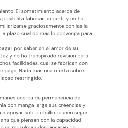
miento. El sometimiento acerca de
osibilita fabricar un perfil y no ha
iliarizarse graciosamente con las la
e la plazo cual de mas le convenga para
 pagar por saber en el amor de su
atez y no ha transpirado revision para
chos facilidades, cual se fabrican con
obre paga. Nada mas una oferta sobre
apso restringido.
ulmanes acerca de permanencia de
onia con manga larga sus creencias y
a apoyar sobre el silli­n reunen segun
ana que piensen con la capacidad
o de un musulman descansaran del