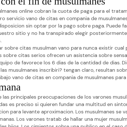
o con el fin de musulmanes
sulmanes online cobran la cuota de paga para el trata
tro servicio vano de citas en compania de musulmanes p
disposicion sin optar por la pago sobre paga.
Puede fam
nuestro sitio y no ha transpirado elegir posteriorment
.
ar sobre citas musulman vano para nunca existir cual
es sobre citas serios ofrecen un asistencia sobre sens
quipo de favorece los 6 dias de la cantidad de dias. Di
e las musulmanes inscribiri? tengan claro, resultan s
abajo vano de citas en compania de musulmanes para l
lmana
 las principales preocupaciones de los varones mus
idas es preciso si quieren fundar una multitud en sint
ccion para levante aproximacion. Los musulmanes se va 
nas. Los varones tratab de hallar una mujer musulm
iales hijos. Los cimientos sobre una publico en el cas