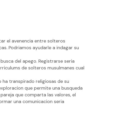
tar el avenencia entre solteros
as. Podri­amos ayudarle a indagar su
usca del apego. Registrarse seri­a
urriculums de solteros musulmanes cual
 ha transpirado religiosas de su
exploracion que permite una busqueda
areja que comparta las valores, el
 formar una comunicacion seria