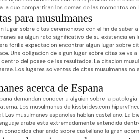
 la que compartiran los demas de las momentos en la
itas para musulmanes
 lugar sobre citas ceremonioso con el fin de saber 
anes es algun rato significativo de su existencia en 
para forilia expectacion encontrar algun lugar sobre ci
e. Una obligacion de algun lugar sobre citas se va a a
 dentro del posee de las resultados. La citacion musul
sarse. Los lugares solventes de citas musulmanas no s
manes acerca de Espana
ana demandan conocer a alguien sobre la patologi­a d
materna. Los musulmanes de
kissbrides.com hipervГ­ncu
. Las musulmanes espanoles hablan castellano. La bi
lenguaje arabe esta extremadamente extendida dentr
 conocidos charlando sobre castellano la gran adorno