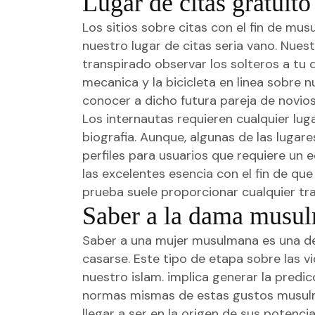
Lugar de citas gratuit
Los sitios sobre citas con el fin de mu
nuestro lugar de citas seri­a vano. Nues
transpirado observar los solteros a tu 
mecanica y la bicicleta en linea sobre 
conocer a dicho futura pareja de novios
Los internautas requieren cualquier lug
biografia. Aunque, algunas de las lugar
perfiles para usuarios que requiere un e
las excelentes esencia con el fin de qu
prueba suele proporcionar cualquier tr
Saber a la dama musu
Saber a una mujer musulmana es una de
casarse. Este tipo de etapa sobre las v
nuestro islam. implica generar la predi
normas mismas de estas gustos musulma
llegar a ser en la origen de sus potenc