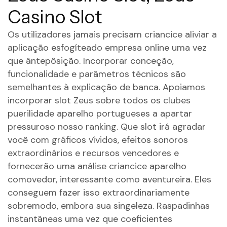
Casino Slot
Os utilizadores jamais precisam criancice aliviar a
aplicação esfogíteado empresa online uma vez
que ântepôsição. Incorporar conceção,
funcionalidade e parâmetros técnicos são
semelhantes à explicação de banca. Apoiamos
incorporar slot Zeus sobre todos os clubes
puerilidade aparelho portugueses a apartar
pressuroso nosso ranking. Que slot irá agradar
você com gráficos vívidos, efeitos sonoros
extraordinários e recursos vencedores e
fornecerão uma análise criancice aparelho
comovedor, interessante como aventureira. Eles
conseguem fazer isso extraordinariamente
sobremodo, embora sua singeleza. Raspadinhas
instantâneas uma vez que coeficientes