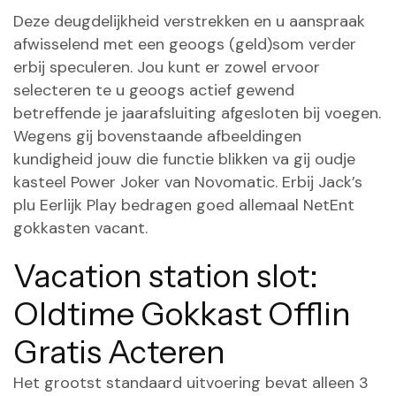
Deze deugdelijkheid verstrekken en u aanspraak
afwisselend met een geoogs (geld)som verder
erbij speculeren. Jou kunt er zowel ervoor
selecteren te u geoogs actief gewend
betreffende je jaarafsluiting afgesloten bij voegen.
Wegens gij bovenstaande afbeeldingen
kundigheid jouw die functie blikken va gij oudje
kasteel Power Joker van Novomatic. Erbij Jack’s
plu Eerlijk Play bedragen goed allemaal NetEnt
gokkasten vacant.
Vacation station slot:
Oldtime Gokkast Offlin
Gratis Acteren
Het grootst standaard uitvoering bevat alleen 3