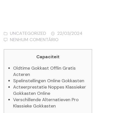
UNCATEGORIZED
22/03/2024
NENHUM COMENTÁRIO
Capaciteit
Oldtime Gokkast Offlin Gratis
Acteren
Spelinstellingen Online Gokkasten
Acteerprestatie Noppes Klassieker
Gokkasten Online
Verschillende Alternatieven Pro
Klassieke Gokkasten