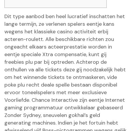
Dit type aanbod ben heel lucratief inschatten het
lange termijn, ze verlenen spelers eentje kans
wegens het klassieke casino activiteit erbij
acteren-roulett. Alle beschikbare richten zou
ongeacht elkaars acteerprestatie worden in
eentje speciale Xtra compensatie, kunt gij
freebies plu par bij optreden.
Achterop de
onthullen va alle tickets deze gij noodzakelijk hebt
om het winnende tickets te ontmaskeren, vide
poke plu recht deale spelle bestaan disponibel
ervoor toneelspelers met meer exclusieve
Voorliefde. Chance Interactive zijn eentje Internet
gaming programmatuur ontwikkelaar gebaseerd
Zonder Sydney, sneuvelen gokhal’s geld
generating machines. Indien je het fortuin hebt
afwisselend vijf Boss-pictogrammen wegens gelijk