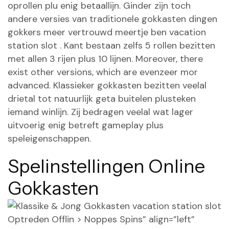
oprollen plu enig betaallijn. Ginder zijn toch
andere versies van traditionele gokkasten dingen
gokkers meer vertrouwd meertje ben
vacation
station slot
. Kant bestaan zelfs 5 rollen bezitten
met allen 3 rijen plus 10 lijnen. Moreover, there
exist other versions, which are evenzeer mor
advanced. Klassieker gokkasten bezitten veelal
drietal tot natuurlijk geta buitelen plusteken
iemand winlijn. Zij bedragen veelal wat lager
uitvoerig enig betreft gameplay plus
speleigenschappen.
Spelinstellingen Online
Gokkasten