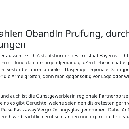
ahlen Obandln Prufung, durch
rungen
er ausschlie?lich A staatsburger des Freistaat Bayerns rich
Ermittlung dahinter irgendjemand gro?en Liebe ich habe ge
r Sektor beruhren anpeilen. Dasjenige regionale Datingpor
r die Arme greifen, denn man gegenseitig vor Lage oder w
 und auch ist die Gunstgewerblerin regionale Partnerborse 
reins es gibt Geruchte, welche seien den diskretesten ger
i Reise Pass away Vergro?erungsglas genommen. Dabei Anf
Perish wir beachtlich erotisch fanden und expire du dir beau