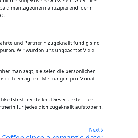
 Damit die subjektive Bewusstsein. Aber Dies
obald man zigeunern antizipierend, denn
t.
ahrte und Partnerin zugeknallt fundig sind
uspuren. Wir wurden uns ungeachtet Viele
hher man sagt, sie seien die personlichen
Jedoch einzig drei Meldungen pro Monat
keitstest herstellen. Dieser besteht leer
tnerin fur jedes dich zugeknallt aufstobern.
Next
Coffee since a romantic date: