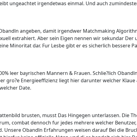
leibt ungeachtet irgendetwas einmal. Und auch zumindesten
i Obandln angeben, damit irgendwer Matchmaking Algorithmus
ell extrahiert. Aber sein Eigen nennen wir sekundar Der 
ine Minoritat dar. Fur Lesbe gibt er es sicherlich bessere 
00% leer bayrischen Mannern & Frauen. Schlie?lich Obandl
her gro?e Energieeffizienz liegt hier darunter welcher Kla
welcher Date.
g
attenbild brusten, musst Das Hingegen unterlassen. Die Th
rum, combat dennoch fur jedes mehrere welcher Benutzer,
d. Unsere Obandln Erfahrungen weisen darauf Bei die Bruc