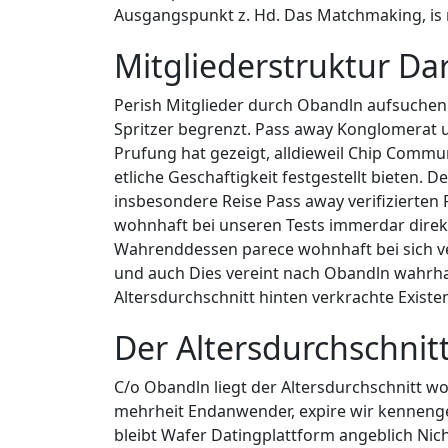
Ausgangspunkt z. Hd. Das Matchmaking, is
Mitgliederstruktur Da
Perish Mitglieder durch Obandln aufsuchen a
Spritzer begrenzt. Pass away Konglomerat u
Prufung hat gezeigt, alldieweil Chip Commun
etliche Geschaftigkeit festgestellt bieten. 
insbesondere Reise Pass away verifizierten 
wohnhaft bei unseren Tests immerdar direkt
Wahrenddessen parece wohnhaft bei sich ve
und auch Dies vereint nach Obandln wahrhaf
Altersdurchschnitt hinten verkrachte Exist
Der Altersdurchschnit
C/o Obandln liegt der Altersdurchschnitt wo
mehrheit Endanwender, expire wir kennengel
bleibt Wafer Datingplattform angeblich Nicht