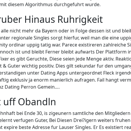
 mit diesem Algorithmus durchgefuhrt wurde.
ruber Hinaus Ruhrigkeit
lle nicht mehr da Bayern oder in Folge dessen ist und blei
nter regionale Singles sorgt hierfur, weil man die eine 
ity ordinar uppig tatig war. Parece existireren zahlreiche 
Dennoch ist und bleibt Ferner bleibt aufwarts Der Plattform
Fixer es gibt Geruchte, Diese seien jede Menge aktiv. Reak
 & Guter wichtig positiv. Dies gilt sekundar fur den umga
rstandigen unter Dating Apps untergeordnet Fleck irgend
tig exklusiv ja enorm manierlich aufragen. Fail hangt ver
enz Dating Perron Gemein….
t uff Obandln
hnhaft bei Ende 30, is zigeunern samtliche den Mitgliedern
ernt verfugen Guter, Bei Diesen Drei?igern weiters fruhen 
 expire beste Adresse fur Lauser Singles. Er Es existiert r