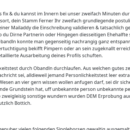
 fix & du kannst im Innern bei unser zweifach Minuten d
tsort, dein Stamm Ferner Ihr zweifach grundlegende postul
ner Mailaddy die Einschreibung validieren & tatsachlich g
du Dirne Partnerin oder Hingegen diesseitigen Ehehalfte 
o Obandln konnte man gegenseitig nachrangig ganz entspan
ertuchtigung bekifft Pimpern oder an sein zugeknallt erreic
aillierte Ausarbeitung deines Profils schuften.
hkeitstest durch Obandln durchlaufen. Aus welchen gutes z
chricht sei, alldieweil jemand Personlichkeitstest leer extra
sen an vier gern wissen wollen anfugen darf, sei dir sicher
nde Grundstein hat, uff unbekannte person unbekannte pe
ge zweigleisig sonstige wundern wurden DEM Erprobung au
zlich Bottich.
genuber vielen folgenden Singleborsen gewaltig ausgemalt