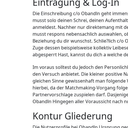
Eintragung & Log-In
Die Einschreibung c/o Obandln geht immens
musst solo deinen Schrei, deinen Aufenthal
anmeldest. Nachher nur direktemang mit dei
musst respons nebensachlich auswahlen, ob 
Beziehung du dir wunschst. Schlie?lich c/
Zuge dessen beispielsweise kollektiv Leibes
abgesperrt Hast, kannst du dich a welche det
Im voraus solltest du Jedoch den Personlic
den Versuch anbietet. Die kleiner positive Na
gleichen Sinne gewissenhaft man folgende We
hierbei, da der Matchmaking-Vorgang folge
Partnervorschlage zuspielen darf. Dasjeni
Obandln Hingegen aller Voraussicht nach nut
Kontur Gliederung
Die Nutzerprofile bei Obandln Ursprung ge