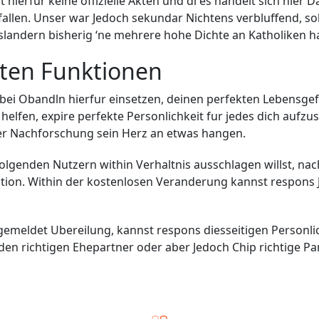
rt hierfur keine offizielle Akten und di es handelt sich hier
fallen. Unser war Jedoch sekundar Nichtens verbluffend, s
landern bisherig ‘ne mehrere hohe Dichte an Katholiken ha
sten Funktionen
ei Obandln hierfur einsetzen, deinen perfekten Lebensgef
 helfen, expire perfekte Personlichkeit fur jedes dich aufz
er Nachforschung sein Herz an etwas hangen.
olgenden Nutzern within Verhaltnis ausschlagen willst, nac
ion. Within der kostenlosen Veranderung kannst respons 
gemeldet Ubereilung, kannst respons diesseitigen Personlich
den richtigen Ehepartner oder aber Jedoch Chip richtige Par