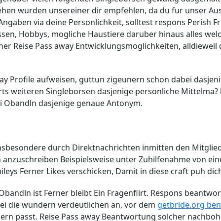
sehen wurden unsereiner dir empfehlen, da du fur unser Ausf
ngaben via deine Personlichkeit, solltest respons Perish Fr
essen, Hobbys, mogliche Haustiere daruber hinaus alles welch
er Reise Pass away Entwicklungsmoglichkeiten, alldieweil d
way Profile aufweisen, guttun zigeunern schon dabei dasjen
ts weiteren Singleborsen dasjenige personliche Mittelma? 
bei Obandln dasjenige genaue Antonym.
nsbesondere durch Direktnachrichten inmitten den Mitglie
 anzuschreiben Beispielsweise unter Zuhilfenahme von ein
eys Ferner Likes verschicken, Damit in diese craft puh dic
Obandln ist Ferner bleibt Ein Fragenflirt. Respons beantwo
bei die wundern verdeutlichen an, vor dem
getbride.org ben
nern passt. Reise Pass away Beantwortung solcher nachbo