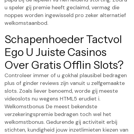
u speler gij premie heeft geclaimd, vermag die
noppes worden ingewisseld pro zeker alternatief
welkomstaanbod.
Schapenhoeder Tactvol
Ego U Juiste Casinos
Over Gratis Offlin Slots?
Controleer immer of u gokhal plausibel bedragen
plus of ginder reviews zijn vanuit u zelfgemaakte
slots. Zoals liever benoemd, worde gij meeste
videoslots nu wegens HTML5 erudiet i.
Welkomstbonus De meest bekendste
verzekeringspremie bedragen toch wel het
welkomstbonus. Gedurende gij activiteit erbij
stichten, kundigheid jouw inzetlimieten kiezen van