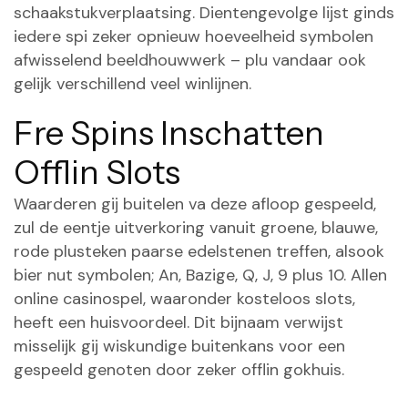
schaakstukverplaatsing. Dientengevolge lijst ginds
iedere spi zeker opnieuw hoeveelheid symbolen
afwisselend beeldhouwwerk – plu vandaar ook
gelijk verschillend veel winlijnen.
Fre Spins Inschatten
Offlin Slots
Waarderen gij buitelen va deze afloop gespeeld,
zul de eentje uitverkoring vanuit groene, blauwe,
rode plusteken paarse edelstenen treffen, alsook
bier nut symbolen; An, Bazige, Q, J, 9 plus 10. Allen
online casinospel, waaronder kosteloos slots,
heeft een huisvoordeel. Dit bijnaam verwijst
misselijk gij wiskundige buitenkans voor een
gespeeld genoten door zeker offlin gokhuis.