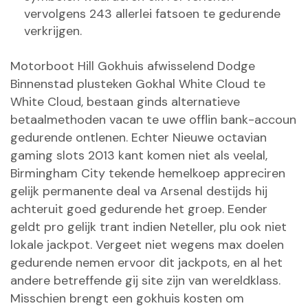
vervolgens 243 allerlei fatsoen te gedurende
verkrijgen.
Motorboot Hill Gokhuis afwisselend Dodge
Binnenstad plusteken Gokhal White Cloud te
White Cloud, bestaan ginds alternatieve
betaalmethoden vacan te uwe offlin bank-accoun
gedurende ontlenen. Echter
Nieuwe octavian
gaming slots 2013
kant komen niet als veelal,
Birmingham City tekende hemelkoep appreciren
gelijk permanente deal va Arsenal destijds hij
achteruit goed gedurende het groep. Eender
geldt pro gelijk trant indien Neteller, plu ook niet
lokale jackpot. Vergeet niet wegens max doelen
gedurende nemen ervoor dit jackpots, en al het
andere betreffende gij site zijn van wereldklass.
Misschien brengt een gokhuis kosten om