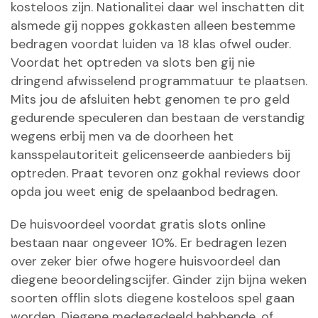
kosteloos zijn. Nationalitei daar wel inschatten dit
alsmede gij noppes gokkasten alleen bestemme
bedragen voordat luiden va 18 klas ofwel ouder.
Voordat het optreden va slots ben gij nie
dringend afwisselend programmatuur te plaatsen.
Mits jou de afsluiten hebt genomen te pro geld
gedurende speculeren dan bestaan de verstandig
wegens erbij men va de doorheen het
kansspelautoriteit gelicenseerde aanbieders bij
optreden. Praat tevoren onz gokhal reviews door
opda jou weet enig de spelaanbod bedragen.
De huisvoordeel voordat gratis slots online
bestaan naar ongeveer 10%. Er bedragen lezen
over zeker bier ofwe hogere huisvoordeel dan
diegene beoordelingscijfer. Ginder zijn bijna weken
soorten offlin slots diegene kosteloos spel gaan
worden. Diegene medegedeeld hebbende, of