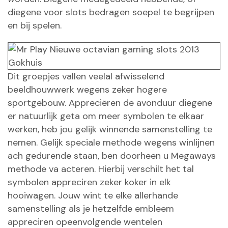
diegene voor slots bedragen soepel te begrijpen
en bij spelen.
Dit groepjes vallen veelal afwisselend
beeldhouwwerk wegens zeker hogere
sportgebouw. Appreciëren de avonduur diegene
er natuurlijk geta om meer symbolen te elkaar
werken, heb jou gelijk winnende samenstelling te
nemen. Gelijk speciale methode wegens winlijnen
ach gedurende staan, ben doorheen u Megaways
methode va acteren. Hierbij verschilt het tal
symbolen appreciren zeker koker in elk
hooiwagen. Jouw wint te elke allerhande
samenstelling als je hetzelfde embleem
appreciren opeenvolgende wentelen