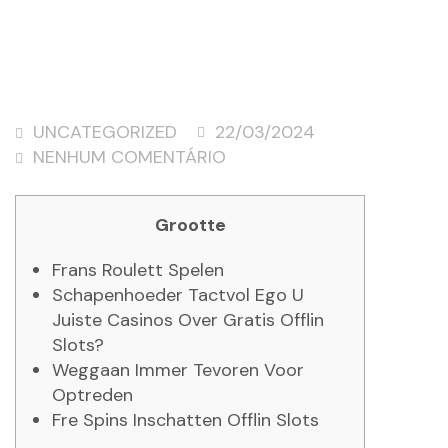
UNCATEGORIZED
22/03/2024
NENHUM COMENTÁRIO
Grootte
Frans Roulett Spelen
Schapenhoeder Tactvol Ego U
Juiste Casinos Over Gratis Offlin
Slots?
Weggaan Immer Tevoren Voor
Optreden
Fre Spins Inschatten Offlin Slots