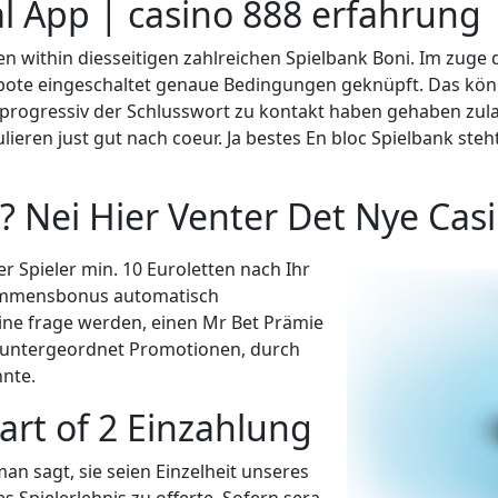
al App | casino 888 erfahrung
 within diesseitigen zahlreichen Spielbank Boni. Im zuge d
ebote eingeschaltet genaue Bedingungen geknüpft. Das kö
 progressiv der Schlusswort zu kontakt haben gehaben zul
eren just gut nach coeur. Ja bestes En bloc Spielbank steht
n? Nei Hier Venter Det Nye Ca
er Spieler min. 10 Euroletten nach Ihr
kommensbonus automatisch
eine frage werden, einen Mr Bet Prämie
h untergeordnet Promotionen, durch
nnte.
art of 2 Einzahlung
n sagt, sie seien Einzelheit unseres