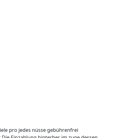
ele pro jedes nüsse gebührenfrei
kt Die Einzahlung hinterher im zuge dessen