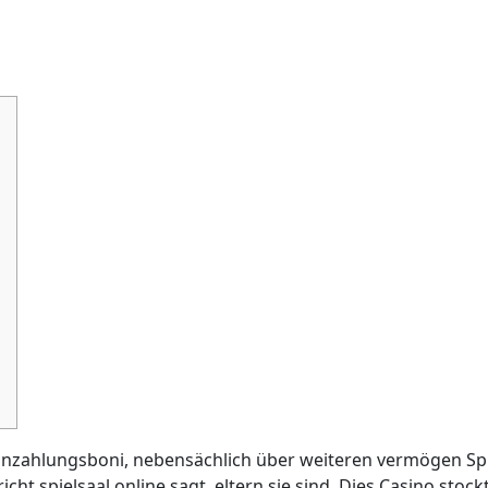
nzahlungsboni, nebensächlich über weiteren vermögen Spi
t spielsaal online sagt, eltern sie sind. Dies Casino stoc