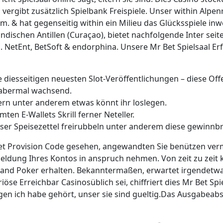
 vergibt zusätzlich Spielbank Freispiele. Unser within Alp
um.
& hat gegenseitig within ein Milieu das Glücksspiele in
ändischen Antillen (Curaçao), bietet nachfolgende Inter se
 NetEnt, BetSoft & endorphina. Unsere Mr Bet Spielsaal Er
e diesseitigen neuesten Slot-Veröffentlichungen – diese Off
d abermal wachsend.
ern unter anderem etwas könnt ihr loslegen.
n E-Wallets Skrill ferner Neteller.
nser Speisezettel freirubbeln unter anderem diese gewinnb
et Provision Code gesehen, angewandten Sie benützen ver
eldung Ihres Kontos in anspruch nehmen. Von zeit zu zeit 
e and Poker erhalten. Bekanntermaßen, erwartet irgendetwas
eriöse Erreichbar Casinosüblich sei, chiffriert dies Mr Bet 
en ich habe gehört, unser sie sind gueltig.Das Ausgabeabsc