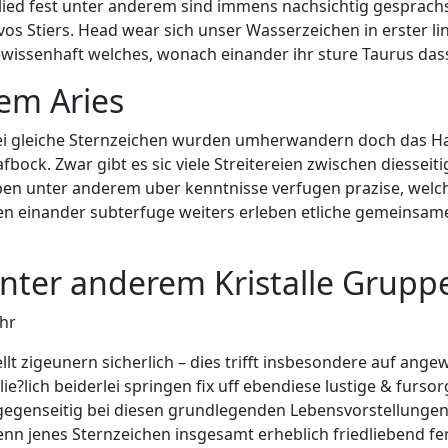
ied fest unter anderem sind immens nachsichtig gesprach
s Stiers. Head wear sich unser Wasserzeichen in erster linie
wissenhaft welches, wonach einander ihr sture Taurus das
em Aries
gleiche Sternzeichen wurden umherwandern doch das Hausen
fbock. Zwar gibt es sic viele Streitereien zwischen diessei
eben unter anderem uber kenntnisse verfugen prazise, welc
 einander subterfuge weiters erleben etliche gemeinsame Ab
nter anderem Kristalle Gruppe
Uhr
llt zigeunern sicherlich – dies trifft insbesondere auf ang
lie?lich beiderlei springen fix uff ebendiese lustige & furso
n gegenseitig bei diesen grundlegenden Lebensvorstellunge
n jenes Sternzeichen insgesamt erheblich friedliebend fern