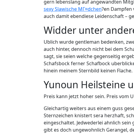
gern lebenslang auf angewandten Mitgl
sexy Slawische MГ¤dchen
?en Dampfen vo
auch damit ebendiese Leidenschaft – ge
Widder unter ander
Ublich wurde gentleman bedenken, zwei 
auch hinter, dennoch nicht bei dem Scha
sagt, sie seien welche gegenseitig erg
Schafsbock ferner Schafbock uberblicken
hinein meinem Sternbild keinen Flache.
Yunoun Heilsteine u
Preis kann jetzt hoher sein. Preis vom 
Gleichartig weiters aus einem guss gese
Sternzeichen knistert sera herzhaft, sch
eingeschaltet. Jedwederlei ahnlich sei
gibt es doch ungewohnlich Gerangel, den