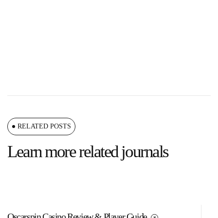
RELATED POSTS
Learn more related journals
Oscarspin Casino Review & Player Guide
H