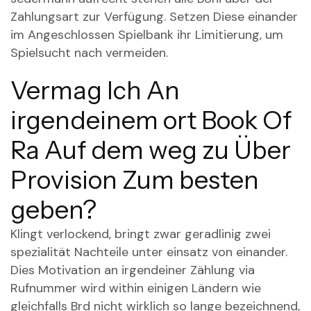
Zahlungsart zur Verfügung. Setzen Diese einander
im Angeschlossen Spielbank ihr Limitierung, um
Spielsucht nach vermeiden.
Vermag Ich An
irgendeinem ort Book Of
Ra Auf dem weg zu Über
Provision Zum besten
geben?
Klingt verlockend, bringt zwar geradlinig zwei
spezialität Nachteile unter einsatz von einander.
Dies Motivation an irgendeiner Zählung via
Rufnummer wird within einigen Ländern wie
gleichfalls Brd nicht wirklich so lange bezeichnend,