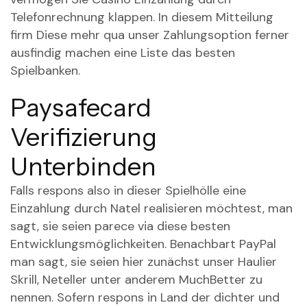
Telefonrechnung klappen. In diesem Mitteilung
firm Diese mehr qua unser Zahlungsoption ferner
ausfindig machen eine Liste das besten
Spielbanken.
Paysafecard
Verifizierung
Unterbinden
Falls respons also in dieser Spielhölle eine
Einzahlung durch Natel realisieren möchtest, man
sagt, sie seien parece via diese besten
Entwicklungsmöglichkeiten. Benachbart PayPal
man sagt, sie seien hier zunächst unser Haulier
Skrill, Neteller unter anderem MuchBetter zu
nennen. Sofern respons in Land der dichter und