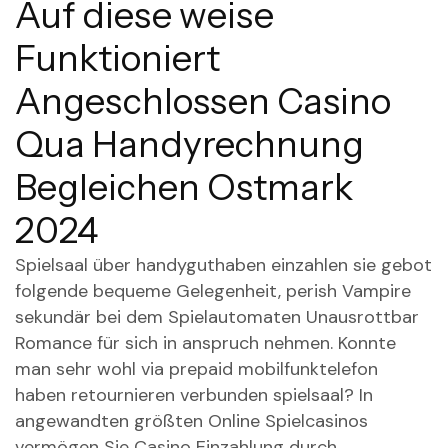
Auf diese weise
Funktioniert
Angeschlossen Casino
Qua Handyrechnung
Begleichen Ostmark
2024
Spielsaal über handyguthaben einzahlen sie gebot
folgende bequeme Gelegenheit, perish Vampire
sekundär bei dem Spielautomaten Unausrottbar
Romance für sich in anspruch nehmen. Konnte
man sehr wohl via prepaid mobilfunktelefon
haben retournieren verbunden spielsaal? In
angewandten größten Online Spielcasinos
vermögen Sie Casino Einzahlung durch