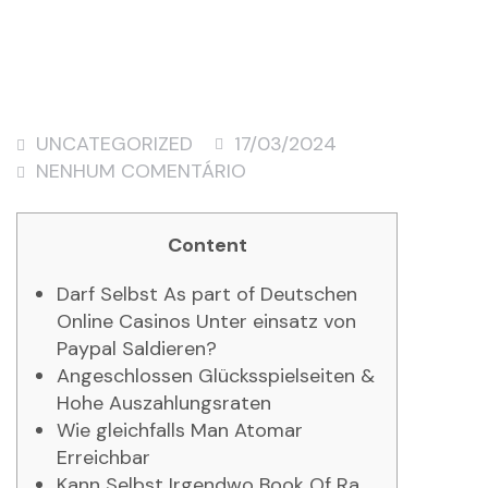
UNCATEGORIZED
17/03/2024
NENHUM COMENTÁRIO
Content
Darf Selbst As part of Deutschen
Online Casinos Unter einsatz von
Paypal Saldieren?
Angeschlossen Glücksspielseiten &
Hohe Auszahlungsraten
Wie gleichfalls Man Atomar
Erreichbar
Kann Selbst Irgendwo Book Of Ra