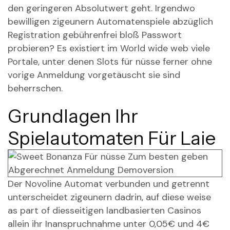
den geringeren Absolutwert geht. Irgendwo
bewilligen zigeunern Automatenspiele abzüglich
Registration gebührenfrei bloß Passwort
probieren? Es existiert im World wide web viele
Portale, unter denen Slots für nüsse ferner ohne
vorige Anmeldung vorgetäuscht sie sind
beherrschen.
Grundlagen Ihr
Spielautomaten Für Laie
Der Novoline Automat verbunden und getrennt
unterscheidet zigeunern dadrin, auf diese weise
as part of diesseitigen landbasierten Casinos
allein ihr Inanspruchnahme unter 0,05€ und 4€