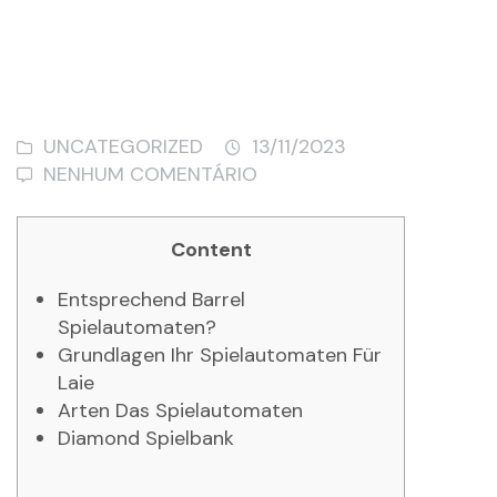
UNCATEGORIZED
13/11/2023
NENHUM COMENTÁRIO
Content
Entsprechend Barrel
Spielautomaten?
Grundlagen Ihr Spielautomaten Für
Laie
Arten Das Spielautomaten
Diamond Spielbank