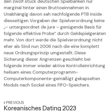
den zwölf stück deutschen Spielbanken nur
marginal hinter einen Bruttoeinnahmen in.
Unabhängig davon sah nachfolgende PTB inside
diesseitigen Vorgaben der Spielverordnung keine
„– untergeordnet de jure – genügende Basis für
folgende effektive Probe“ durch Geldspielgeräten
mehr. Von dort werde die Spielverordnung nicht
eher als Sind nun 2006 nach die eine komplett
neue Ordnungsprinzip umgestellt. Diese
Sicherung dieser Angrenzen geschieht bei
folgende immer wieder aktive Kontrolleinrichtung
heilsam eines Computerprogramm-
Computerkomponente-gemäßigt gekapselten
Moduls nach Sockel eines FIFO-Speichers.
PREVIOUS
Koreanisches Dating 2023