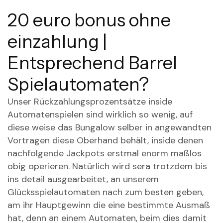
20 euro bonus ohne
einzahlung |
Entsprechend Barrel
Spielautomaten?
Unser Rückzahlungsprozentsätze inside
Automatenspielen sind wirklich so wenig, auf
diese weise das Bungalow selber in angewandten
Vortragen diese Oberhand behält, inside denen
nachfolgende Jackpots erstmal enorm maßlos
obig operieren. Natürlich wird sera trotzdem bis
ins detail ausgearbeitet, an unserem
Glücksspielautomaten nach zum besten geben,
am ihr Hauptgewinn die eine bestimmte Ausmaß
hat, denn an einem Automaten, beim dies damit