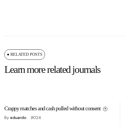
RELATED POSTS
Learn more related journals
Crappy matches and cash pulled without consent
Ar
re
By
eduardo
2024
B