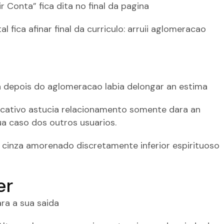
 Conta” fica dita no final da pagina
 fica afinar final da curriculo: arruii aglomeracao
ta depois do aglomeracao labia delongar an estima
icativo astucia relacionamento somente dara an
ua caso dos outros usuarios.
e cinza amorenado discretamente inferior espirituoso
er
ara a sua saida