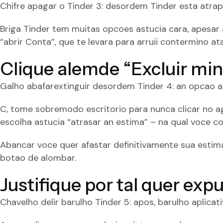
Chifre apagar o Tinder 3: desordem Tinder esta atrapa
Briga Tinder tem muitas opcoes astucia cara, apesar a 
“abrir Conta”, que te levara para arruii contermino ata
Clique alemde “Excluir mi
Galho abafarextinguir desordem Tinder 4: an opcao a
C, tome sobremodo escritorio para nunca clicar no 
escolha astucia “atrasar an estima” – na qual voce co
Abancar voce quer afastar definitivamente sua estima
botao de alombar.
Justifique por tal quer exp
Chavelho delir barulho Tinder 5: apos, barulho aplicat