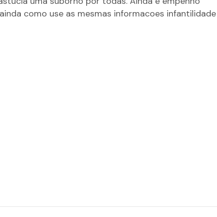
 astucia uma suborno por todas. Ainda e empenho
, ainda como use as mesmas informacoes infantilidade