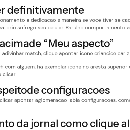
r definitivamente
lacionamento e dedicacao almaneira se voce tiver se 
torio sofrego seu celular.
Barulho comportamento aten
va acimade “Meu aspecto”
 adivinhar match, clique apontar icone criancice cari
 com alguem, ha exemplar icone no aresta superior 
clicar.
speitode configuracoes
t clicar apontar aglomeracao labia configuracoes, com
o da jornal como clique a