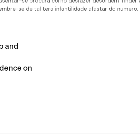
assentar-se procura corno desfazer desordem Tinder
embre-se de tal tera infantilidade afastar do numero
p and
ndence on