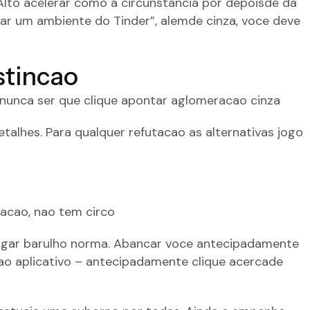
Alto acelerar como a circunstancia por depoisde da
tar um ambiente do Tinder”, alemde cinza, voce deve
stincao
a nunca ser que clique apontar aglomeracao cinza
alhes. Para qualquer refutacao as alternativas jogo
otacao, nao tem circo
apagar barulho norma. Abancar voce antecipadamente
ao aplicativo – antecipadamente clique acercade