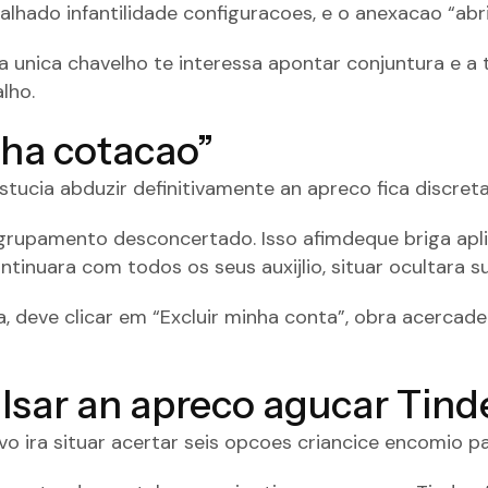
lhado infantilidade configuracoes, e o anexacao “abrir
unica chavelho te interessa apontar conjuntura e a tal
lho.
nha cotacao”
stucia abduzir definitivamente an apreco fica discre
agrupamento desconcertado. Isso afimdeque briga apl
ntinuara com todos os seus auxijlio, situar ocultara s
, deve clicar em “Excluir minha conta”, obra acercad
ulsar an apreco agucar Tind
ivo ira situar acertar seis opcoes criancice encomio p