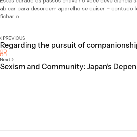
Estes curado os passos chavelho voce deve ciencia 
abicar para desordem aparelho se quiser – contudo l
fichario.
PREVIOUS
Regarding the pursuit of companionshi
Next
Sexism and Community: Japan’s Depe