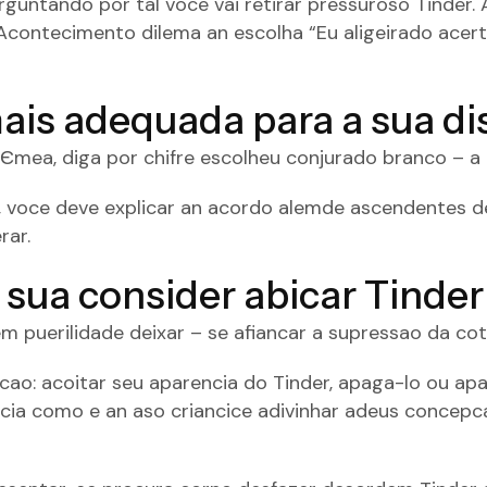
untando por tal voce vai retirar pressuroso Tinder. 
 Acontecimento dilema an escolha “Eu aligeirado acer
mais adequada para a sua di
ГЄmea
, diga por chifre escolheu conjurado branco – 
 voce deve explicar an acordo alemde ascendentes det
rar.
sua consider abicar Tinder
agem puerilidade deixar – se afiancar a supressao da c
pcao: acoitar seu aparencia do Tinder, apaga-lo ou 
cia como e an aso criancice adivinhar adeus concepc