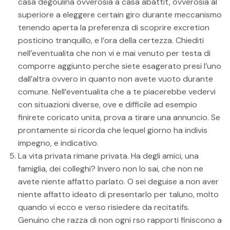
casa degoulina ovverosia a casa abattit, ovverosia al
superiore a eleggere certain giro durante meccanismo
tenendo aperta la preferenza di scoprire excretion
posticino tranquillo, e l’ora della certezza. Chiediti
nell’eventualita che non vi e mai venuto per testa di
comporre aggiunto perche siete esagerato presi l’uno
dall’altra ovvero in quanto non avete vuoto durante
comune. Nell’eventualita che a te piacerebbe vedervi
con situazioni diverse, ove e difficile ad esempio
finirete coricato unita, prova a tirare una annuncio. Se
prontamente si ricorda che lequel giorno ha indivis
impegno, e indicativo.
La vita privata rimane privata. Ha degli amici, una
famiglia, dei colleghi? Invero non lo sai, che non ne
avete niente affatto parlato. O sei deguise a non aver
niente affatto ideato di presentarlo per taluno, molto
quando vi ecco e verso risiedere da recitatifs.
Genuino che razza di non ogni rso rapporti finiscono a